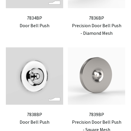
7834BP
7836BP
Door Bell Push
Precision Door Bell Push
- Diamond Mesh
7838BP
7839BP
Door Bell Push
Precision Door Bell Push
- Square Mesh