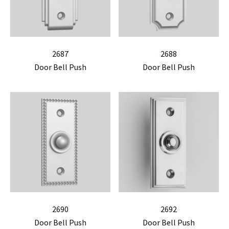
2687
2688
Door Bell Push
Door Bell Push
2690
2692
Door Bell Push
Door Bell Push