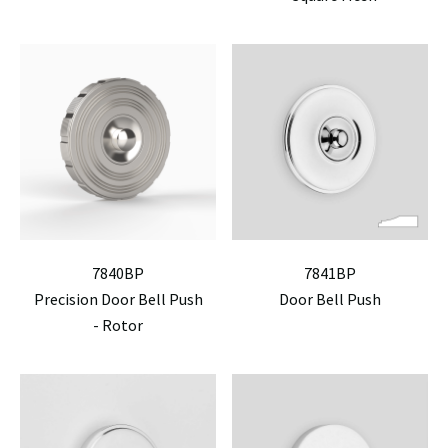
7840BP
7841BP
Precision Door Bell Push
Door Bell Push
- Rotor