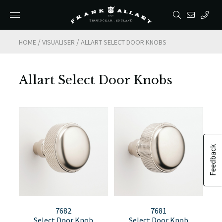
/
/
HOME
VISUALISER
ALLART SELECT DOOR KNOBS
Allart Select Door Knobs
Feedback
7682
7681
Select Door Knob
Select Door Knob